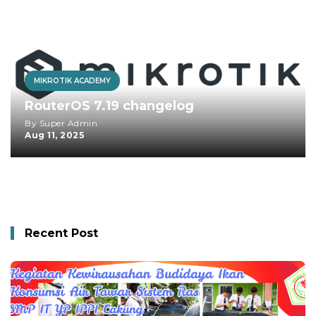
MIKROTIK ACADEMY
RouterOS 7.19 changelog
By Super Admin
Aug 11, 2025
Recent Post