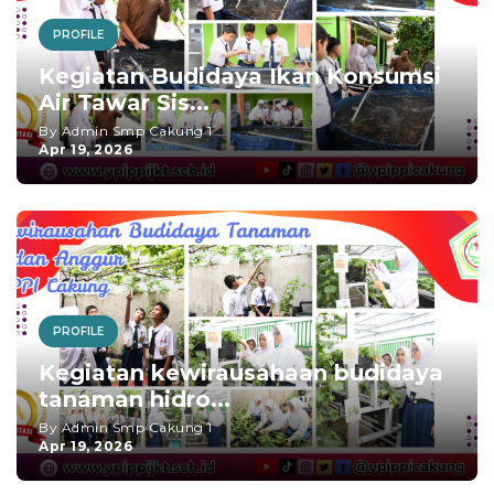
PROFILE
Kegiatan Budidaya Ikan Konsumsi
Air Tawar Sis...
By Admin Smp Cakung 1
Apr 19, 2026
PROFILE
Kegiatan kewirausahaan budidaya
tanaman hidro...
By Admin Smp Cakung 1
Apr 19, 2026