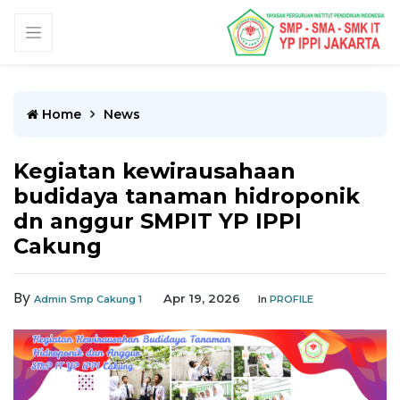
Home
News
Kegiatan kewirausahaan
budidaya tanaman hidroponik
dn anggur SMPIT YP IPPI
Cakung
By
Apr 19, 2026
Admin Smp Cakung 1
In
PROFILE